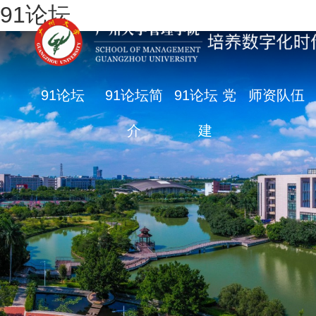
91论坛
91论坛
91论坛简
91论坛 党
师资队伍
介
建